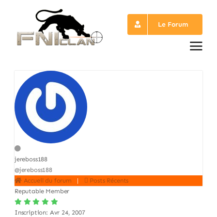
Passer
au
Le Forum
contenu
jereboss188
@jereboss188
Accueil du forum
|
Posts Récents
Reputable Member
Inscription: Avr 24, 2007