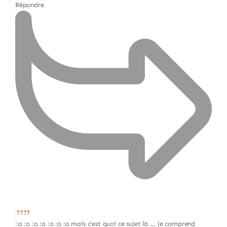
Répondre
????
:o :o :o :o :o :o :o mais c'est quoi ce sujet là ... je comprend