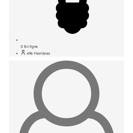
0
En ligne
496
Membres