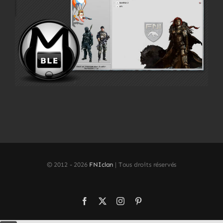
© 2012 -
2026
FNIclan
| Tous droits réservés
Facebook
X
Instagram
Pinterest