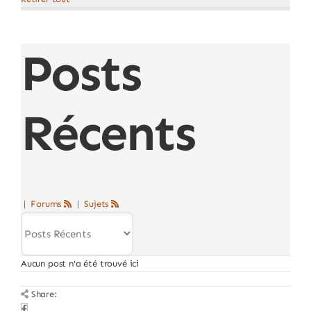
Posts
Récents
|
Forums
|
Sujets
Aucun post n'a été trouvé ici
Share: