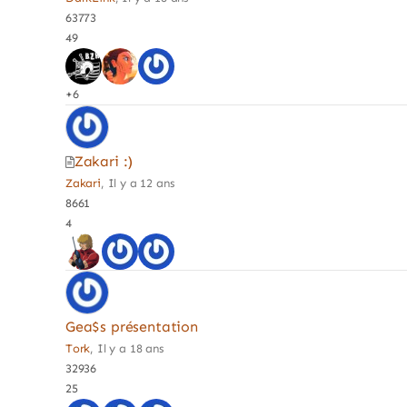
63773
49
+6
Zakari :)
Zakari
, Il y a 12 ans
8661
4
Gea$s présentation
Tork
, Il y a 18 ans
32936
25