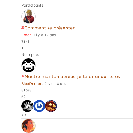
Participants
Comment se présenter
Eman
, Il y a 12 ans
7344
1
No replies
Montre moi ton bureau je te dirai qui tu es
BlooDemon
, Il y a 18 ans
81688
62
+9