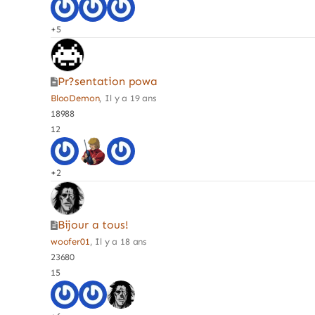
+5
Pr?sentation powa
BlooDemon
, Il y a 19 ans
18988
12
+2
Bijour a tous!
woofer01
, Il y a 18 ans
23680
15