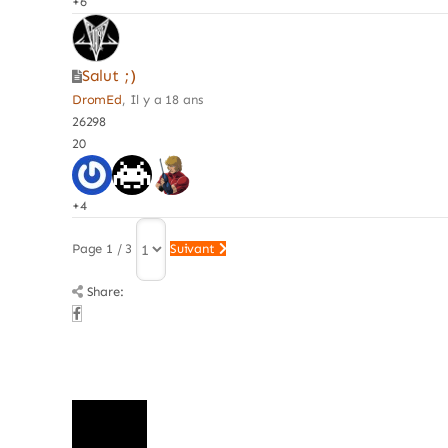
+6
Salut ;)
DromEd
, Il y a 18 ans
26298
20
+4
Page 1 / 3
Suivant
Share: