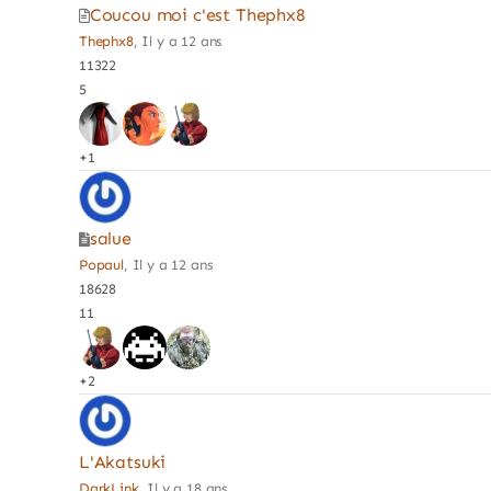
Coucou moi c'est Thephx8
Thephx8
, Il y a 12 ans
11322
5
+1
salue
Popaul
, Il y a 12 ans
18628
11
+2
L'Akatsuki
DarkLink
, Il y a 18 ans