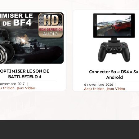
OPTIMISER LE SON DE
Connecter Sa « DS4 » Su
BATTLEFIELD 4
Android
novembre 2017
|
6 novembre 2016
|
u fniclan
,
Jeux Vidéo
Actu fniclan
,
Jeux Vidéo