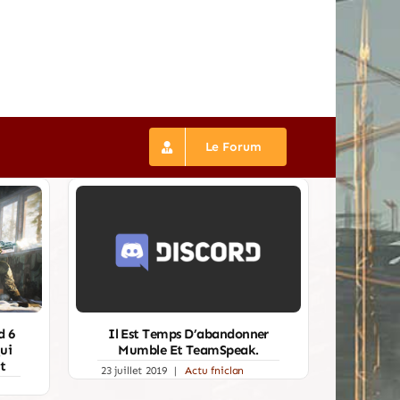
Le Forum
Il Est Temps D’abandonner
d 6
Mumble Et TeamSpeak.
ui
nt
23 juillet 2019
|
Actu fniclan