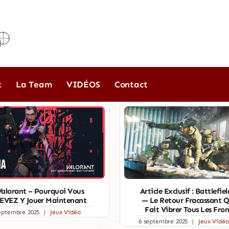
x
La Team
VIDÉOS
Contact
Valorant – Pourquoi Vous
Article Exclusif : Battlefiel
EVEZ Y Jouer Maintenant
— Le Retour Fracassant Q
Fait Vibrer Tous Les Fro
eptembre 2025
|
Jeux Vidéo
6 septembre 2025
|
Jeux Vidéo