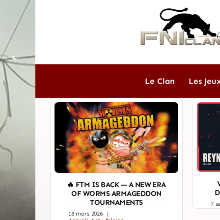
Passer
au
contenu
Le Clan
Les Jeu
🔥 FTM IS BACK — A NEW ERA
D
OF WORMS ARMAGEDDON
TOURNAMENTS
7 s
18 mars 2026
|