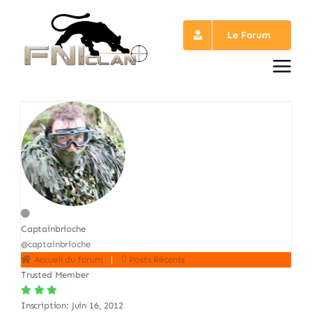
Passer
au
Le Forum
contenu
Captainbrioche
@captainbrioche
Accueil du forum
|
Posts Récents
Trusted Member
Inscription: Juin 16, 2012