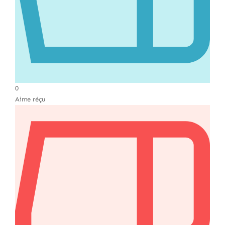
0
Aime réçu