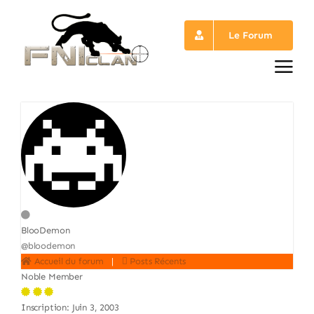
Passer
au
Le Forum
contenu
BlooDemon
@bloodemon
Accueil du forum
|
Posts Récents
Noble Member
Inscription: Juin 3, 2003